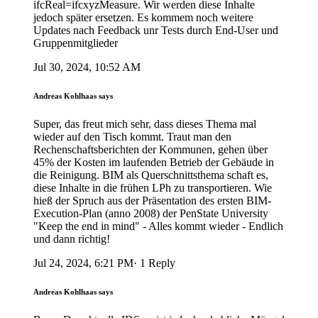
ifcReal=ifcxyzMeasure. Wir werden diese Inhalte
jedoch später ersetzen. Es kommem noch weitere
Updates nach Feedback unr Tests durch End-User und
Gruppenmitglieder
Jul 30, 2024, 10:52 AM
Andreas
Kohlhaas
says
Super, das freut mich sehr, dass dieses Thema mal
wieder auf den Tisch kommt. Traut man den
Rechenschaftsberichten der Kommunen, gehen über
45% der Kosten im laufenden Betrieb der Gebäude in
die Reinigung. BIM als Querschnittsthema schaft es,
diese Inhalte in die frühen LPh zu transportieren. Wie
hieß der Spruch aus der Präsentation des ersten BIM-
Execution-Plan (anno 2008) der PenState University
"Keep the end in mind" - Alles kommt wieder - Endlich
und dann richtig!
Jul 24, 2024, 6:21 PM
·
1
Reply
Andreas
Kohlhaas
says