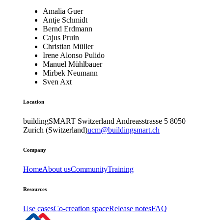
Amalia Guer
Antje Schmidt
Bernd Erdmann
Cajus Pruin
Christian Müller
Irene Alonso Pulido
Manuel Mühlbauer
Mirbek Neumann
Sven Axt
Location
buildingSMART Switzerland
Andreasstrasse 5
8050
Zurich (Switzerland)
ucm@buildingsmart.ch
Company
Home
About us
Community
Training
Resources
Use cases
Co-creation space
Release notes
FAQ