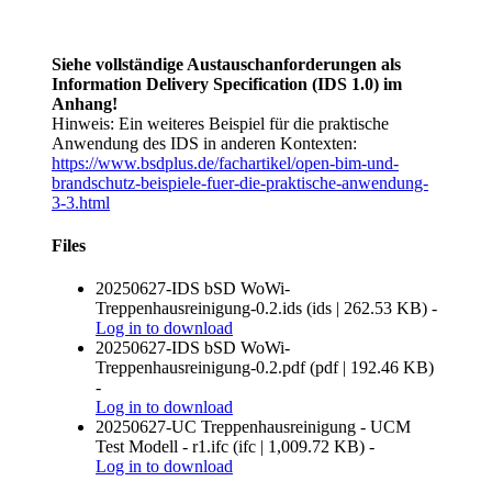
Siehe vollständige Austauschanforderungen als
Information Delivery Specification (IDS 1.0) im
Anhang!
Hinweis: Ein weiteres Beispiel für die praktische
Anwendung des IDS in anderen Kontexten:
https://www.bsdplus.de/fachartikel/open-bim-und-
brandschutz-beispiele-fuer-die-praktische-anwendung-
3-3.html
Files
20250627-IDS bSD WoWi-
Treppenhausreinigung-0.2.ids
(
ids
|
262.53 KB
)
-
Log in
to download
20250627-IDS bSD WoWi-
Treppenhausreinigung-0.2.pdf
(
pdf
|
192.46 KB
)
-
Log in
to download
20250627-UC Treppenhausreinigung - UCM
Test Modell - r1.ifc
(
ifc
|
1,009.72 KB
)
-
Log in
to download