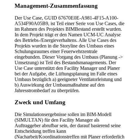
Management-Zusammenfassung
Der Use Case, GUID 67670E0E-A981-4F15-A100-
A534F90A05B9, ist Teil einer Serie von Use Cases, die
im Rahmen des Projektes BIMBestand erstellt wurden.
In dem Projekt trägt er den Namen UCM-UC Analyse
des Betriebs-/Energieverhaltens. Alle Use Cases des
Projekts wurden in die Storyline des Umbaus eines
Schulungsraumes einer Feuerwehrzentrale
eingebunden. Dieser Vorgang des Umbaus (Planung ->
Umsetzung) ist Teil des Bestandsmanagements. Der
Use Case unterstützt den Facility Manager und Planer
bei der Aufgabe, die Lüftungsplanung im Falle eines
Umbaus bezüglich a) geeigneter Ventilatorleistung und
b) Auswirkung der Umbaumaßnahme auf den
Jahresstrombedarf zu überprüfen.
Zweck und Umfang
Die Simulationsergebnisse sollen im BIM-Modell
(SIMULTAN) für den Facility Manager als
Auftraggeber abrufbar sein, der darauf basierend seine
Entscheidung treffen kann
(Nacharbeit/Koordinationstreffen mit Planer erforderlich