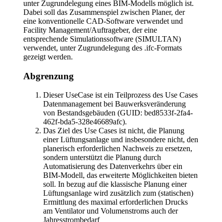
unter Zugrundelegung eines BIM-Modells möglich ist.
Dabei soll das Zusammenspiel zwischen Planer, der
eine konventionelle CAD-Software verwendet und
Facility Management/Auftrageber, der eine
entsprechende Simulationssoftware (SIMULTAN)
verwendet, unter Zugrundelegung des .ifc-Formats
gezeigt werden.
Abgrenzung
Dieser UseCase ist ein Teilprozess des Use Cases
Datenmanagement bei Bauwerksveränderung
von Bestandsgebäuden (GUID: bed8533f-2fa4-
462f-bda5-328e46689afc).
Das Ziel des Use Cases ist nicht, die Planung
einer Lüftungsanlage und insbesondere nicht, den
planerisch erforderlichen Nachweis zu ersetzen,
sondern unterstützt die Planung durch
Automatisierung des Datenverkehrs über ein
BIM-Modell, das erweiterte Möglichkeiten bieten
soll. In bezug auf die klassische Planung einer
Lüftungsanlage wird zusätzlich zum (statischen)
Ermittlung des maximal erforderlichen Drucks
am Ventilator und Volumenstroms auch der
Jahresstrombedarf