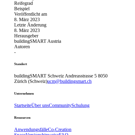
Reifegrad
Beispiel
Veröffentlicht am
8. März 2023
Letzte Änderung
8. März 2023
Herausgeber
buildingSMART Austria
Autoren
-
Standort
buildingSMART Schweiz
Andreasstrasse 5
8050
Zürich (Schweiz)
ucm@buildingsmart.ch
Unternehmen
Startseite
Über uns
Community
Schulung
Ressourcen
Anwendungsfälle
Co-Creation
Space
Versionshinweise
FAQ