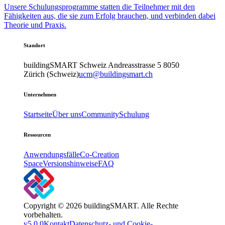
Unsere Schulungsprogramme statten die Teilnehmer mit den
Fähigkeiten aus, die sie zum Erfolg brauchen, und verbinden dabei
Theorie und Praxis.
Standort
buildingSMART Schweiz
Andreasstrasse 5
8050
Zürich (Schweiz)
ucm@buildingsmart.ch
Unternehmen
Startseite
Über uns
Community
Schulung
Ressourcen
Anwendungsfälle
Co-Creation
Space
Versionshinweise
FAQ
Copyright © 2026 buildingSMART. Alle Rechte
vorbehalten.
v5.0.0
Kontakt
Datenschutz- und Cookie-