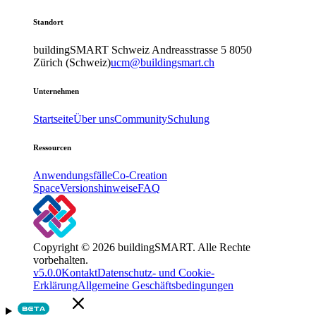
Standort
buildingSMART Schweiz
Andreasstrasse 5
8050
Zürich (Schweiz)
ucm@buildingsmart.ch
Unternehmen
Startseite
Über uns
Community
Schulung
Ressourcen
Anwendungsfälle
Co-Creation
Space
Versionshinweise
FAQ
Copyright © 2026 buildingSMART. Alle Rechte
vorbehalten.
v5.0.0
Kontakt
Datenschutz- und Cookie-
Erklärung
Allgemeine Geschäftsbedingungen