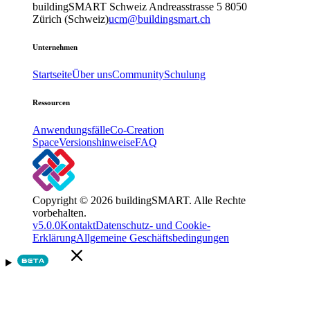
buildingSMART Schweiz
Andreasstrasse 5
8050
Zürich (Schweiz)
ucm@buildingsmart.ch
Unternehmen
Startseite
Über uns
Community
Schulung
Ressourcen
Anwendungsfälle
Co-Creation
Space
Versionshinweise
FAQ
Copyright © 2026 buildingSMART. Alle Rechte
vorbehalten.
v5.0.0
Kontakt
Datenschutz- und Cookie-
Erklärung
Allgemeine Geschäftsbedingungen