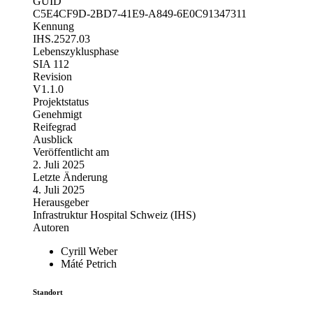
GUID
C5E4CF9D-2BD7-41E9-A849-6E0C91347311
Kennung
IHS.2527.03
Lebenszyklusphase
SIA 112
Revision
V1.1.0
Projektstatus
Genehmigt
Reifegrad
Ausblick
Veröffentlicht am
2. Juli 2025
Letzte Änderung
4. Juli 2025
Herausgeber
Infrastruktur Hospital Schweiz (IHS)
Autoren
Cyrill Weber
Máté Petrich
Standort