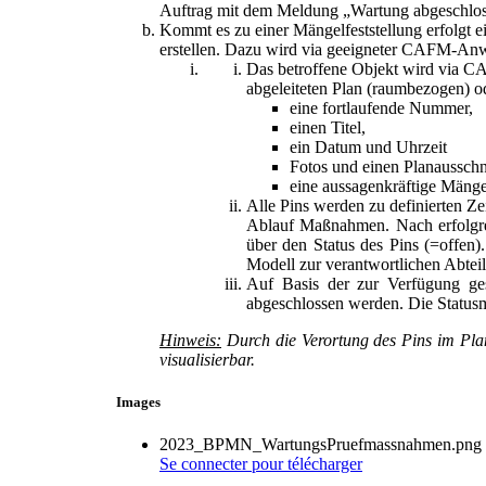
Auftrag mit dem Meldung „Wartung abgeschlos
Kommt es zu einer Mängelfeststellung erfolgt e
erstellen. Dazu wird via geeigneter CAFM-Anw
Das betroffene Objekt wird via C
abgeleiteten Plan (raumbezogen) od
eine fortlaufende Nummer,
einen Titel,
ein Datum und Uhrzeit
Fotos und einen Planausschn
eine aussagenkräftige Mänge
Alle Pins werden zu definierten Z
Ablauf Maßnahmen. Nach erfolgre
über den Status des Pins (=offe
Modell zur verantwortlichen Abte
Auf Basis der zur Verfügung ges
abgeschlossen werden. Die Status
Hinweis:
Durch die Verortung des Pins im Pla
visualisierbar.
Images
2023_BPMN_WartungsPruefmassnahmen.png
Se connecter
pour télécharger