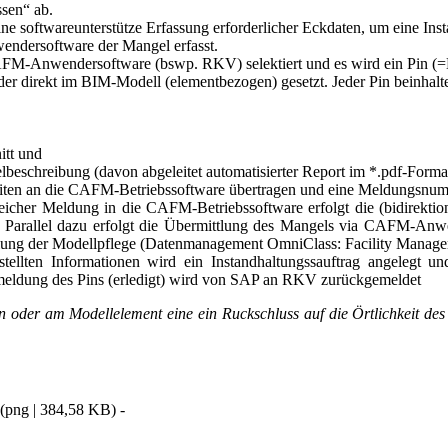
sen“ ab.
ine softwareunterstütze Erfassung erforderlicher Eckdaten, um eine I
endersoftware der Mangel erfasst.
AFM-Anwendersoftware (bswp. RKV) selektiert und es wird ein Pin (=M
er direkt im BIM-Modell (elementbezogen) gesetzt. Jeder Pin beinhalt
itt und
lbeschreibung (davon abgeleitet automatisierter Report im *.pdf-Forma
eiten an die CAFM-Betriebssoftware übertragen und eine Meldungsnumm
icher Meldung in die CAFM-Betriebssoftware erfolgt die (bidirek
n). Parallel dazu erfolgt die Übermittlung des Mangels via CAFM-A
ilung der Modellpflege (Datenmanagement OmniClass: Facility Manage
tellten Informationen wird ein Instandhaltungssauftrag angelegt
meldung des Pins (erledigt) wird von SAP an RKV zurückgemeldet
n oder am Modellelement eine ein Ruckschluss auf die Örtlichkeit de
(
png
|
384,58 KB
)
-