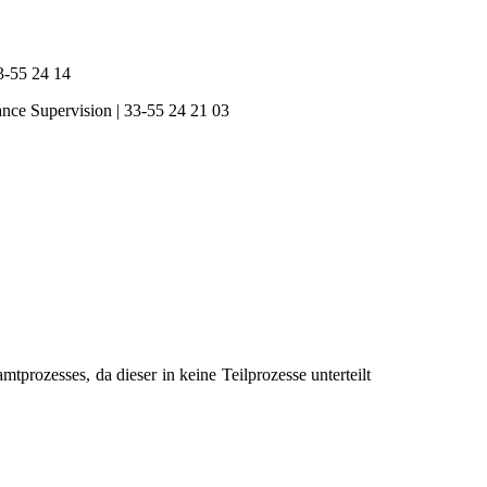
3-55 24 14
ce Supervision | 33-55 24 21 03
rozesses, da dieser in keine Teilprozesse unterteilt