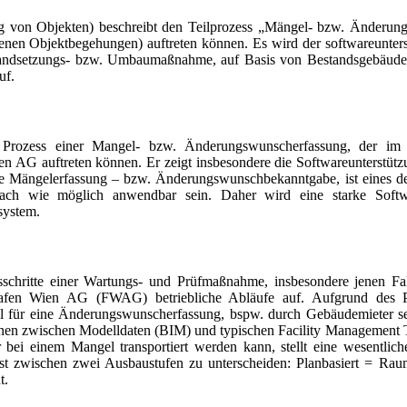
ng von Objekten) beschreibt den Teilprozess „Mängel- bzw. Änderu
benen Objektbegehungen) auftreten können. Es wird der softwareunter
andsetzungs- bzw. Umbaumaßnahme, auf Basis von Bestandsgebäudemo
uf.
en Prozess einer Mangel- bzw. Änderungswunscherfassung, der 
en AG auftreten können. Er zeigt insbesondere die Softwareunterst
Mängelerfassung – bzw. Änderungswunschbekanntgabe, ist eines der 
fach wie möglich anwendbar sein. Daher wird eine starke Softw
system.
sschritte einer Wartungs- und Prüfmaßnahme, insbesondere jenen Fa
ghafen Wien AG (FWAG) betriebliche Abläufe auf. Aufgrund des 
sell für eine Änderungswunscherfassung, bspw. durch Gebäudemieter s
tionen zwischen Modelldaten (BIM) und typischen Facility Management
r bei einem Mangel transportiert werden kann, stellt eine wesentlic
st zwischen zwei Ausbaustufen zu unterscheiden: Planbasiert = Rau
t.