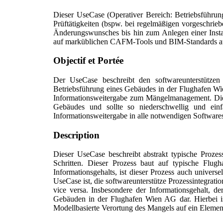
Dieser UseCase (Operativer Bereich: Betriebsführu
Prüftätigkeiten (bspw. bei regelmäßigen vorgeschrie
Änderungswunsches bis hin zum Anlegen einer Inst
auf marküblichen CAFM-Tools und BIM-Standards a
Objectif et Portée
Der UseCase beschreibt den softwareunterstütz
Betriebsführung eines Gebäudes in der Flughafen Wi
Informationsweitergabe zum Mängelmanagement. Die 
Gebäudes und sollte so niederschwellig und ein
Informationsweitergabe in alle notwendigen Software
Description
Dieser UseCase beschreibt abstrakt typische Prozes
Schritten. Dieser Prozess baut auf typische Flu
Informationsgehalts, ist dieser Prozess auch univer
UseCase ist, die softwareunterstütze Prozessintegra
vice versa. Insbesondere der Informationsgehalt, de
Gebäuden in der Flughafen Wien AG dar. Hierbei i
Modellbasierte Verortung des Mangels auf ein Elemen