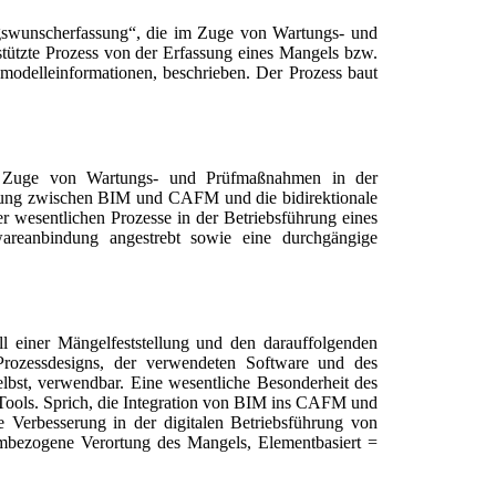
ngswunscherfassung“, die im Zuge von Wartungs- und
stützte Prozess von der Erfassung eines Mangels bzw.
delleinformationen, beschrieben. Der Prozess baut
im Zuge von Wartungs- und Prüfmaßnahmen in der
ützung zwischen BIM und CAFM und die bidirektionale
wesentlichen Prozesse in der Betriebsführung eines
areanbindung angestrebt sowie eine durchgängige
ll einer Mängelfeststellung und den darauffolgenden
Prozessdesigns, der verwendeten Software und des
elbst, verwendbar. Eine wesentliche Besonderheit des
 Tools. Sprich, die Integration von BIM ins CAFM und
he Verbesserung in der digitalen Betriebsführung von
mbezogene Verortung des Mangels, Elementbasiert =