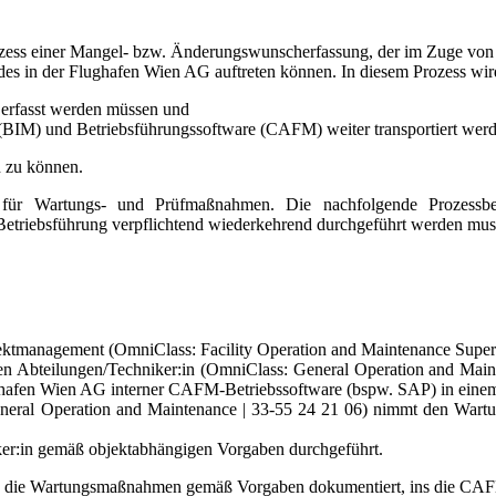
rozess einer Mangel- bzw. Änderungswunscherfassung, der im Zuge vo
es in der Flughafen Wien AG auftreten können. In diesem Prozess wird
erfasst werden müssen und
 (BIM) und Betriebsführungssoftware (CAFM) weiter transportiert wer
n zu können.
für Wartungs- und Prüfmaßnahmen. Die nachfolgende Prozessbesc
etriebsführung verpflichtend wiederkehrend durchgeführt werden mus
tmanagement (OmniClass: Facility Operation and Maintenance Supervis
n Abteilungen/Techniker:in (OmniClass: General Operation and Mainte
hafen Wien AG interner CAFM-Betriebssoftware (bspw. SAP) in eine
neral Operation and Maintenance | 33-55 24 21 06) nimmt den Wart
er:in gemäß objektabhängigen Vorgaben durchgeführt.
n die Wartungsmaßnahmen gemäß Vorgaben dokumentiert, ins die CAFM-