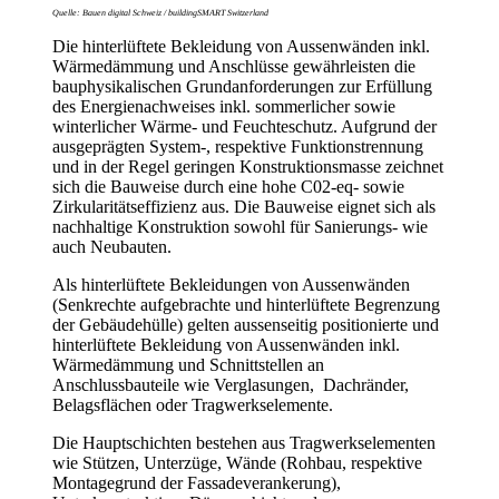
Quelle: Bauen digital Schweiz / buildingSMART Switzerland
Die hinterlüftete Bekleidung von Aussenwänden inkl.
Wärmedämmung und Anschlüsse gewährleisten die
bauphysikalischen Grundanforderungen zur Erfüllung
des Energienachweises inkl. sommerlicher sowie
winterlicher Wärme- und Feuchteschutz. Aufgrund der
ausgeprägten System-, respektive Funktionstrennung
und in der Regel geringen Konstruktionsmasse zeichnet
sich die Bauweise durch eine hohe C02-eq- sowie
Zirkularitätseffizienz aus. Die Bauweise eignet sich als
nachhaltige Konstruktion sowohl für Sanierungs- wie
auch Neubauten.
Als hinterlüftete Bekleidungen von Aussenwänden
(Senkrechte aufgebrachte und hinterlüftete Begrenzung
der Gebäudehülle) gelten aussenseitig positionierte und
hinterlüftete Bekleidung von Aussenwänden inkl.
Wärmedämmung und Schnittstellen an
Anschlussbauteile wie Verglasungen, Dachränder,
Belagsflächen oder Tragwerkselemente.
Die Hauptschichten bestehen aus Tragwerkselementen
wie Stützen, Unterzüge, Wände (Rohbau, respektive
Montagegrund der Fassadeverankerung),