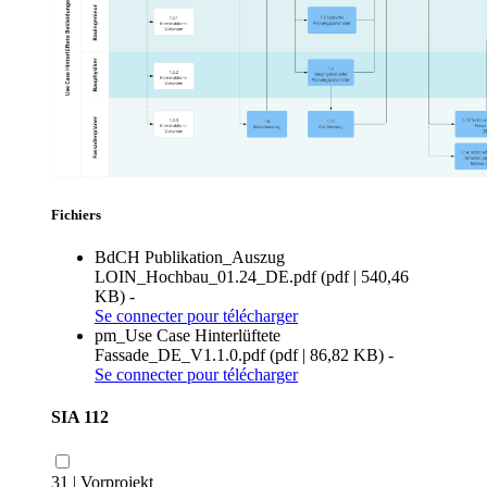
Fichiers
BdCH Publikation_Auszug
LOIN_Hochbau_01.24_DE.pdf
(
pdf
|
540,46
KB
)
-
Se connecter
pour télécharger
pm_Use Case Hinterlüftete
Fassade_DE_V1.1.0.pdf
(
pdf
|
86,82 KB
)
-
Se connecter
pour télécharger
SIA 112
31 | Vorprojekt