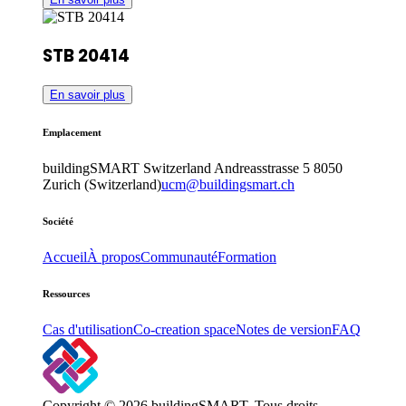
STB 20414
En savoir plus
Emplacement
buildingSMART Switzerland
Andreasstrasse 5
8050
Zurich (Switzerland)
ucm@buildingsmart.ch
Société
Accueil
À propos
Communauté
Formation
Ressources
Cas d'utilisation
Co-creation space
Notes de version
FAQ
Copyright © 2026 buildingSMART. Tous droits