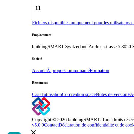
11
Fichiers disponibles uniquement pour les utilisateurs e
Emplacement
buildingSMART Switzerland
Andreasstrasse 5
8050 Z
Société
Accueil
À propos
Communauté
Formation
Ressources
Cas d'utilisation
Co-creation space
Notes de version
FA
Copyright © 2026 buildingSMART. Tous droits réser
v5.0.0
Contact
Déclaration de confidentialité et de coo