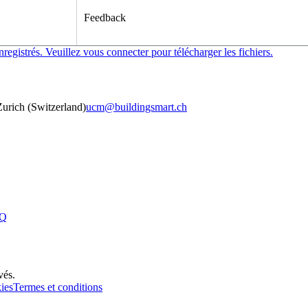
Feedback
nregistrés. Veuillez
vous connecter
pour télécharger les fichiers.
urich (Switzerland)
ucm@buildingsmart.ch
Q
vés.
kies
Termes et conditions