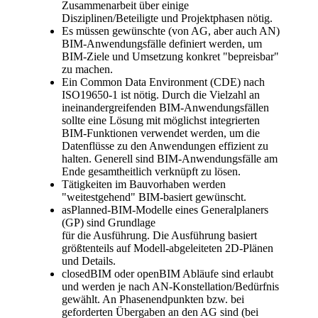
Zusammenarbeit über einige
Disziplinen/Beteiligte und Projektphasen nötig.
Es müssen gewünschte (von AG, aber auch AN)
BIM-Anwendungsfälle definiert werden, um
BIM-Ziele und Umsetzung konkret "bepreisbar"
zu machen.
Ein Common Data Environment (CDE) nach
ISO19650-1 ist nötig. Durch die Vielzahl an
ineinandergreifenden BIM-Anwendungsfällen
sollte eine Lösung mit möglichst integrierten
BIM-Funktionen verwendet werden, um die
Datenflüsse zu den Anwendungen effizient zu
halten. Generell sind BIM-Anwendungsfälle am
Ende gesamtheitlich verknüpft zu lösen.
Tätigkeiten im Bauvorhaben werden
"weitestgehend" BIM-basiert gewünscht.
asPlanned-BIM-Modelle eines Generalplaners
(GP) sind Grundlage
für die Ausführung. Die Ausführung basiert
größtenteils auf Modell-abgeleiteten 2D-Plänen
und Details.
closedBIM oder openBIM Abläufe sind erlaubt
und werden je nach AN-Konstellation/Bedürfnis
gewählt. An Phasenendpunkten bzw. bei
geforderten Übergaben an den AG sind (bei