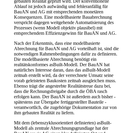
gebauten Realität geprüft wird. Der konventionelle
Ablauf ist jedoch aufwändig und fehleranfällig für
BauAN und AG mit entsprechenden monetären
Konsequenzen. Eine modellbasierte Bauabrechnung
verspricht dagegen weitgehende Automatisierung des
Prozesses (wenn Modell objektiv plausibel) mit
entsprechendem Effizienzgewinn für BauAN und AG.
Nach der Erkenntnis, dass eine modellbasierte
Abrechnung für BauAN und AG vorteilhaft ist, sind die
notwendigen Rahmenbedingungen dafür zu definieren.
Die modellbasierte Abrechnung benötigt ein
realitätskonformes asBuilt-Modell. Der BauAN hat
natürliches Interesse daran, dass das asBuilt-Modell
zeitnah erstellt wird, da der verrechnete Umsatz seine
vorab geleisteten Baukosten zeitnah ausgleichen muss.
Ebenso trägt die angestrebte Realitätstreue dazu bei,
dass die Rechnungsfreigabe durch die ÖBA rasch
erfolgen kann. Der BauAN ist außerdem auch bisher -
spätestens zur Übergabe fertiggestellter Bauteile -
verantwortlich, die zugehörige Dokumentation zur von
ihm gebauten Realität zu liefern.
Mit dem (lebenszyklusorientiert definierten) asBuilt-
Modell als zentrale Abrechnungsgrundlage hat der