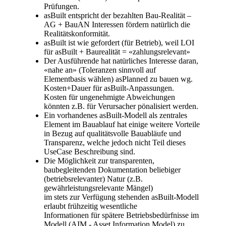
Prüfungen.
asBuilt entspricht der bezahlten Bau-Realität –
AG + BauAN Interessen fördern natürlich die
Realitätskonformität.
asBuilt ist wie gefordert (für Betrieb), weil LOI
für asBuilt + Baurealität = «zahlungsrelevant»
Der Ausführende hat natürliches Interesse daran,
«nahe an» (Toleranzen sinnvoll auf
Elementbasis wählen) asPlanned zu bauen wg.
Kosten+Dauer für asBuilt-Anpassungen.
Kosten für ungenehmigte Abweichungen
könnten z.B. für Verursacher pönalisiert werden.
Ein vorhandenes asBuilt-Modell als zentrales
Element im Bauablauf hat einige weitere Vorteile
in Bezug auf qualitätsvolle Bauabläufe und
Transparenz, welche jedoch nicht Teil dieses
UseCase Beschreibung sind.
Die Möglichkeit zur transparenten,
baubegleitenden Dokumentation beliebiger
(betriebsrelevanter) Natur (z.B.
gewährleistungsrelevante Mängel)
im stets zur Verfügung stehenden asBuilt-Modell
erlaubt frühzeitig wesentliche
Informationen für spätere Betriebsbedürfnisse im
Modell (AIM - Asset Information Model) zu