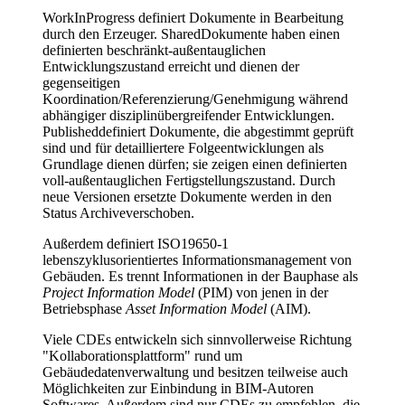
WorkInProgress definiert Dokumente in Bearbeitung
durch den Erzeuger. SharedDokumente haben einen
definierten beschränkt-außentauglichen
Entwicklungszustand erreicht und dienen der
gegenseitigen
Koordination/Referenzierung/Genehmigung während
abhängiger disziplinübergreifender Entwicklungen.
Publisheddefiniert Dokumente, die abgestimmt geprüft
sind und für detailliertere Folgeentwicklungen als
Grundlage dienen dürfen; sie zeigen einen definierten
voll-außentauglichen Fertigstellungszustand. Durch
neue Versionen ersetzte Dokumente werden in den
Status Archiveverschoben.
Außerdem definiert ISO19650-1
lebenszyklusorientiertes Informationsmanagement von
Gebäuden. Es trennt Informationen in der Bauphase als
Project Information Model
(PIM) von jenen in der
Betriebsphase
Asset Information Model
(AIM).
Viele CDEs entwickeln sich sinnvollerweise Richtung
"Kollaborationsplattform" rund um
Gebäudedatenverwaltung und besitzen teilweise auch
Möglichkeiten zur Einbindung in BIM-Autoren
Softwares. Außerdem sind nur CDEs zu empfehlen, die