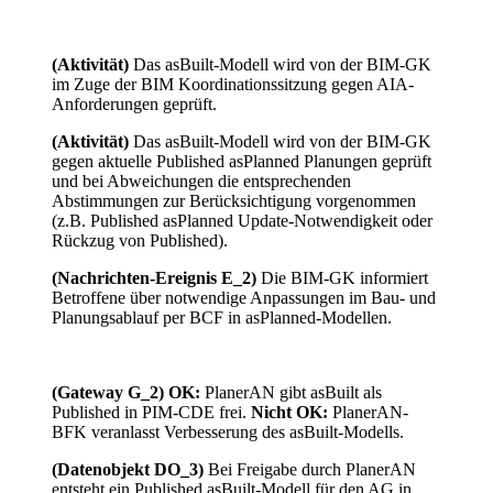
(Aktivität)
Das asBuilt-Modell wird von der BIM-GK
im Zuge der BIM Koordinationssitzung gegen AIA-
Anforderungen geprüft.
(Aktivität)
Das asBuilt-Modell wird von der BIM-GK
gegen aktuelle Published asPlanned Planungen geprüft
und bei Abweichungen die entsprechenden
Abstimmungen zur Berücksichtigung vorgenommen
(z.B. Published asPlanned Update-Notwendigkeit oder
Rückzug von Published).
(Nachrichten-Ereignis E_2)
Die BIM-GK informiert
Betroffene über notwendige Anpassungen im Bau- und
Planungsablauf per BCF in asPlanned-Modellen.
(Gateway G_2)
OK:
PlanerAN gibt asBuilt als
Published in PIM-CDE frei.
Nicht OK:
PlanerAN-
BFK veranlasst Verbesserung des asBuilt-Modells.
(Datenobjekt DO_3)
Bei Freigabe durch PlanerAN
entsteht ein Published asBuilt-Modell für den AG in