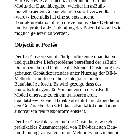
BauAN sowie AG einen klar definierten Ort und
Modus der Datenübergabe, welcher im asBuilt-
modellbasierten Gebäudebetrieb sofort verwendbar ist
(wäre) - jedenfalls hat eine so entstandene
Baudokumentation durch die zeitnahe, klare Definition
und baupraktikable Einbindung das Potential so gut wie
möglich geliefert zu werden.
Objectif et Portée
Der UseCase versucht häufig auftretende quantitative
und qualitative Lieferprobleme betreffend der asBuilt-
Dokumentation, d.h. der realitätstreuen Darstellung des
gebauten Gebäudezustandes unter Nutzung der BIM-
Methodik, durch essentielle Integration in den
Bauablauf zu lösen. Es wird gezeigt, dass das
baufortschrittsgemäße Vorhandensein des asBuilt-
Modell einerseits zu einem transparenteren,
qualitätsbewussteren Bauablaufe führt und dabei die für
den Gebäudebetrieb wichtige asBuilt-Dokumentation
automatisch realitätskonform entsteht.
Der UseCase fokussiert auf die Darstellung, wie ein
praktikables Zusammenspiel von BIM-basierten Bau-
und Planungsvorgängen ohne Mehraufwand zu einem