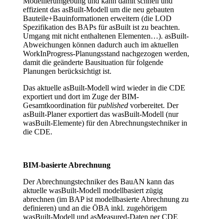
Modellierumgebung und kann damit schnell und
effizient das asBuilt-Modell um die neu gebauten
Bauteile+Bauinformationen erweitern (die LOD
Spezifikation des BAPs für asBuilt ist zu beachten.
Umgang mit nicht enthaltenen Elementen…). asBuilt-
Abweichungen können dadurch auch im aktuellen
WorkInProgress-Planungsstand nachgezogen werden,
damit die geänderte Bausituation für folgende
Planungen berücksichtigt ist.
Das aktuelle asBuilt-Modell wird wieder in die CDE
exportiert und dort im Zuge der BIM-
Gesamtkoordination für
published
vorbereitet. Der
asBuilt-Planer exportiert das wasBuilt-Modell (nur
wasBuilt-Elemente) für den Abrechnungstechniker in
die CDE.
BIM-basierte Abrechnung
Der Abrechnungstechniker des BauAN kann das
aktuelle wasBuilt-Modell modellbasiert zügig
abrechnen (im BAP ist modellbasierte Abrechnung zu
definieren) und an die ÖBA inkl. zugehörigem
wasBuilt-Modell und asMeasured-Daten per CDE