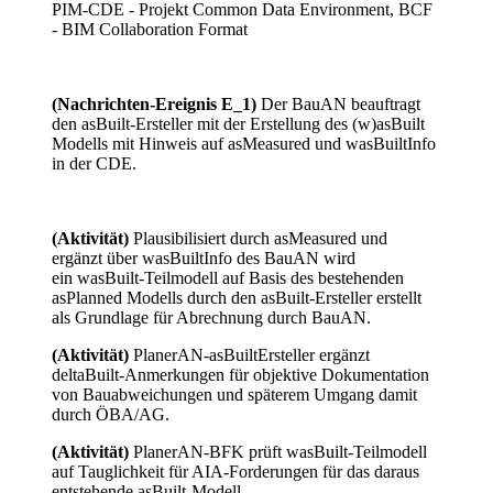
PIM-CDE - Projekt Common Data Environment, BCF
- BIM Collaboration Format
(Nachrichten-Ereignis E_1)
Der BauAN beauftragt
den asBuilt-Ersteller mit der Erstellung des (w)asBuilt
Modells mit Hinweis auf asMeasured und wasBuiltInfo
in der CDE.
(Aktivität)
Plausibilisiert durch asMeasured und
ergänzt über wasBuiltInfo des BauAN wird
ein
wasBuilt-Teilmodell auf Basis des bestehenden
asPlanned Modells durch den asBuilt-Ersteller erstellt
als Grundlage für Abrechnung durch BauAN.
(Aktivität)
PlanerAN-asBuiltErsteller ergänzt
deltaBuilt-Anmerkungen für objektive Dokumentation
von Bauabweichungen und späterem Umgang damit
durch ÖBA/AG.
(Aktivität)
PlanerAN-BFK prüft wasBuilt-Teilmodell
auf Tauglichkeit für AIA-Forderungen für das daraus
entstehende asBuilt-Modell.