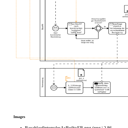
Images
BauablaufintegralesAsBuilt+ER.png
(
png
|
2,86