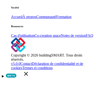
Société
Accueil
À propos
Communauté
Formation
Ressources
Cas d'utilisation
Co-creation space
Notes de version
FAQ
Copyright © 2026 buildingSMART. Tous droits
réservés.
v5.0.0
Contact
Déclaration de confidentialité et de
cookies
Termes et conditions