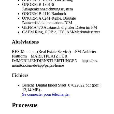
ÖNORM B 1801-6
Anlagenkennzeichnungssystem
ÖNORM B 2110 Baubuch
ÖNORM A 6241-Reihe, Digitale
Bauwerksdokumentation–BIM
GEFMA470 Austausch digitaler Daten im FM
CAFM Ring, COBie, IFC, ASI-Merkmalsserver
Abréviations
RES-Monitor - (Real Estate Service) = FM-Anbieter
Plattform MARKTPLATZ FÜR
IMMOBILIENDIENSTLEISTUNGEN https://res-
monitor.com/de/app/pages/home
Fichiers
Bericht_Digital findet Stadt_07022022.pdf
(
pdf
|
12,14 MB
)
-
Se connecter
pour télécharger
Processus