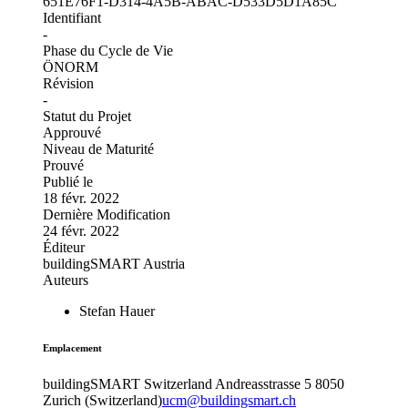
651E76F1-D314-4A5B-ABAC-D533D5D1A85C
Identifiant
-
Phase du Cycle de Vie
ÖNORM
Révision
-
Statut du Projet
Approuvé
Niveau de Maturité
Prouvé
Publié le
18 févr. 2022
Dernière Modification
24 févr. 2022
Éditeur
buildingSMART Austria
Auteurs
Stefan Hauer
Emplacement
buildingSMART Switzerland
Andreasstrasse 5
8050
Zurich (Switzerland)
ucm@buildingsmart.ch