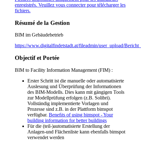
enregistrés. Veuillez
vous connecter
pour télécharger les
fichiers.
Résumé de la Gestion
BIM im Gebäudebetrieb
https://www.digitalfindetstadt.at/fileadmin/user_upload/Berich
Objectif et Portée
BIM to Facility Information Management (FIM) :
Erster Schritt ist die manuelle oder automatisierte
Auslesung und Überprüfung der Informationen
des BIM-Modells. Dies kann mit gängigen Tools
zur Modellprüfung erfolgen (z.B. Solibri).
Vollständig implementierte Vorlagen und
Prozesse sind z.B. in der Plattform bimspot
verfügbar.
Beneﬁts
of
using
bimspot
-
Your
building
information
for
better
buildings
Für die (teil-)automatisierte Erstellung der
Anlagen-und Flächenliste kann ebenfalls bimspot
verwendet werden