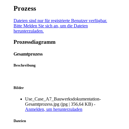
Prozess
Dateien sind nur für registrierte Benutzer verfügbar.
Bitte
Melden Sie sich an
, um die Dateien
herunterzuladen.
Prozessdiagramm
Gesamtprozess
Beschreibung
Bilder
Use_Case_A7_Bauwerksdokumentation-
Gesamtprozess.jpg
(
jpg
|
356,64 KB
)
-
Anmelden
, um herunterzuladen
Dateien