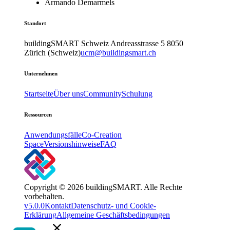
Armando Demarmels
Standort
buildingSMART Schweiz
Andreasstrasse 5
8050
Zürich (Schweiz)
ucm@buildingsmart.ch
Unternehmen
Startseite
Über uns
Community
Schulung
Ressourcen
Anwendungsfälle
Co-Creation
Space
Versionshinweise
FAQ
Copyright © 2026 buildingSMART. Alle Rechte
vorbehalten.
v5.0.0
Kontakt
Datenschutz- und Cookie-
Erklärung
Allgemeine Geschäftsbedingungen