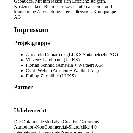
Gebäudes. Mit ihm lassen sich Effizienz steigern,
Kosten senken, Betriebsprozesse automatisieren und
immer neue Anwendungen erschliessen. - Kaulquappe
AG
Impressum
Projektgruppe
Armando Demarmels
(
LUKS Spitalbetriebe AG
)
Vinzenz Landmann
(
LUKS
)
Florian Schmid
(
Amstein + Walthert AG
)
Cyrill Weber
(
Amstein + Walthert AG
)
Philipp Zurmühle
(
LUKS
)
Partner
Urheberrecht
Die Dokumente sind als «Creative Commons
Attribution-NonCommercial-ShareAlike 4.0
International Lizenz» als Namensnennung -