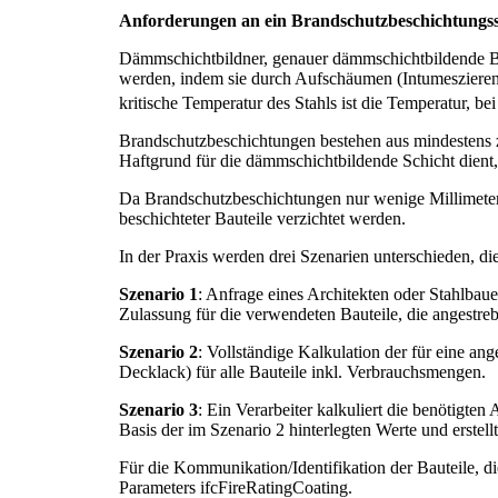
Anforderungen an ein Brandschutzbeschichtungs
Dämmschichtbildner, genauer dämmschichtbildende Bra
werden, indem sie durch Aufschäumen (Intumeszieren)
kritische Temperatur des Stahls ist die Temperatur, be
Brandschutzbeschichtungen bestehen aus mindestens 
Haftgrund für die dämmschichtbildende Schicht dien
Da Brandschutzbeschichtungen nur wenige Millimeter 
beschichteter Bauteile verzichtet werden.
In der Praxis werden drei Szenarien unterschieden, d
Szenario 1
: Anfrage eines Architekten oder Stahlbau
Zulassung für die verwendeten Bauteile, die angestreb
Szenario 2
: Vollständige Kalkulation der für eine a
Decklack) für alle Bauteile inkl. Verbrauchsmengen.
Szenario 3
: Ein Verarbeiter kalkuliert die benötigt
Basis der im Szenario 2 hinterlegten Werte und erstel
Für die Kommunikation/Identifikation der Bauteile, d
Parameters ifcFireRatingCoating.