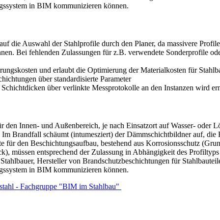
ungssystem in BIM kommunizieren können.
uf die Auswahl der Stahlprofile durch den Planer, da massivere Profile 
en. Bei fehlenden Zulassungen für z.B. verwendete Sonderprofile oder
erungskosten und erlaubt die Optimierung der Materialkosten für Stahl
hichtungen über standardisierte Parameter
chichtdicken über verlinkte Messprotokolle an den Instanzen wird er
 den Innen- und Außenbereich, je nach Einsatzort auf Wasser- oder Lös
 Im Brandfall schäumt (intumesziert) der Dämmschichtbildner auf, die 
 für den Beschichtungsaufbau, bestehend aus Korrosionsschutz (Grun
, müssen entsprechend der Zulassung in Abhängigkeit des Profiltyps i
 Stahlbauer, Hersteller von Brandschutzbeschichtungen für Stahlbautei
ungssystem in BIM kommunizieren können.
tahl - Fachgruppe "BIM im Stahlbau"