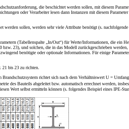
ndschutzanforderung, die beschichtet werden sollen, mit diesem Param
chichtungen oder Verarbeiter lesen dann Instanzen mit diesem Paramete
det werden sollen, werden sehr viele Attribute benötigt (s. nachfolgen
ametern (Tabellenspalte „In/Out“) für Werte/Informationen, die ein He
 20 bzw. 23), und solchen, die in das Modell zurückgeschrieben werden
 es zwingend benötigte oder optionale Informationen. Für einige Paramet
 21 bis 23 zu richten.
m Brandschutzsystem richtet sich nach dem Verhältniswert U = Umfang S
ie des Bauteils abgeleitet bzw. automatisch errechnet werden, insbes
sen Wert selbst ermitteln können (s. folgendes Beispiel eines IPE-Stan