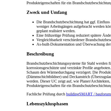
Produkteigenschaften für ein Brandschutzbeschicht
Zweck und Umfang
Die Brandschutzbeschichtung hat ggf. Einfluss a
weniger Arbeitsgängen aufgebracht werden könn
geplant realisiert werden.
Eine frühzeitige Prüfung reduziert spätere Änd
Vergleichbarkeit verschiedener Brandschutzbesc
As-built-Dokumentation und Überwachung der S
Beschreibung
Brandschutzbeschichtungssysteme für Stahl werden für
korrosionsgeschützte und verzinkte Profile angeboten.
Schaum den Wärmedurchgang verzögert. Die Produkte
(Dämmschichtbildner) und Deckanstrich (Überzugslack)
werden. Dieser UC zeigt auf, wie Planer/Architekten,
Produkteigenschaften für ein Brandschutzbeschicht
Fachliche Prüfung durch
buildingSMART / bauforums
Lebenszyklusphasen