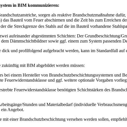
system in BIM kommunizieren:
ndschutzanstriche, sorgen als reaktive Brandschutzmaßnahme dafür, d
 das Bauteil vom Feuer abschirmen und die Zeit bis zum Erreichen der
i der die Streckgrenze des Stahls auf die im Bauteil vorhandene Stahlsp
zwei aufeinander abgestimmten Schichten: Der Grundbeschichtung/Gru
t, dem Dämmschichtbildner sowie ggf. einem zum System passenden D
dick und profilfolgend aufgebracht werden, kann im Standardfall auf
ie zukünftig mit BIM abgebildet werden müssen:
ers bei einem Hersteller von Brandschutzbeschichtungssystemen und Beu
te Feuerwiderstandsklasse und ggf. weitere optionale Vorgaben vorlieg
ngestrebte Feuerwiderstandsklasse benötigten Schichtstärken des Brand
en Arbeitsgänge/Stunden und Materialbedarf (individuelle Verbrauchsme
lt ein Angebot.
ie mit einer Brandschutzbeschichtung versehen werden sollen, empfiehl