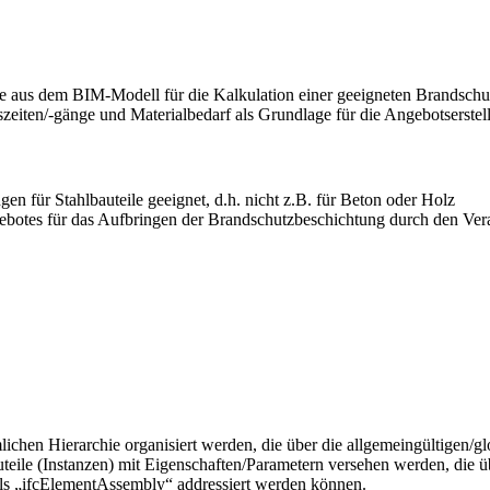
ste aus dem BIM-Modell für die Kalkulation einer geeigneten Brandsch
itszeiten/-gänge und Materialbedarf als Grundlage für die Angebotserst
n für Stahlbauteile geeignet, d.h. nicht z.B. für Beton oder Holz
ebotes für das Aufbringen der Brandschutzbeschichtung durch den Ver
hen Hierarchie organisiert werden, die über die allgemeingültigen/glo
teile (Instanzen) mit Eigenschaften/Parametern versehen werden, die ü
ls „ifcElementAssembly“ addressiert werden können.