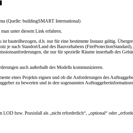
a (Quelle: buildingSMART International)
man unter diesem Link erfahren.
st bauteilbezogen, d.h. nur für eine bestimmte Instanz gültig. Übergr
tz je nach Standort/Land des Bauvorhabens (FireProtectionStandard),
ssionsanforderungen, die nur für spezielle Räume innerhalb des Gebäu
orderungen auch außerhalb des Modells kommunizieren.
mente eines Projekts eignen und ob die Anforderungen des Auftraggeber
raggeber zu bewerten und in den sogenannten Auftraggeberinformation
 LOD bzw. Praxisfall als „nicht erforderlich“, „optional“ oder „erfor